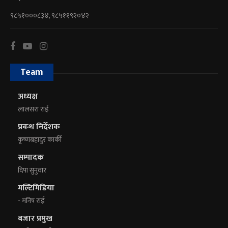
९८५१०००८३४, ९८५११९२०४२
Team
अध्यक्ष
लालसरा राई
प्रबन्ध निर्देशक
कृष्णबहादुर कार्की
सम्पादक
दिपा सुनुवार
मल्टिमिडिया
- मनिष राई
बजार प्रमुख