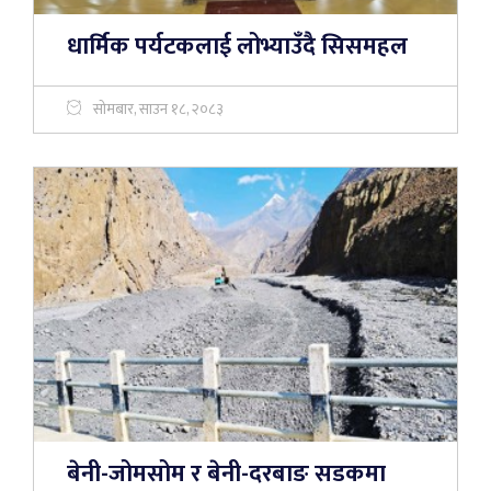
धार्मिक पर्यटकलाई लोभ्याउँदै सिसमहल
सोमबार, साउन १८, २०८३
बेनी-जोमसोम र बेनी-दरबाङ सडकमा