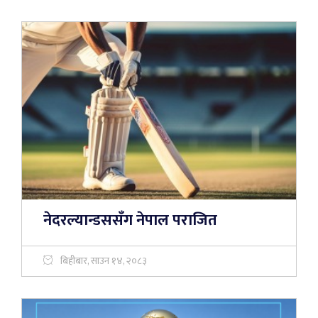
नेदरल्यान्डससँग नेपाल पराजित
बिहीबार, साउन १४, २०८३