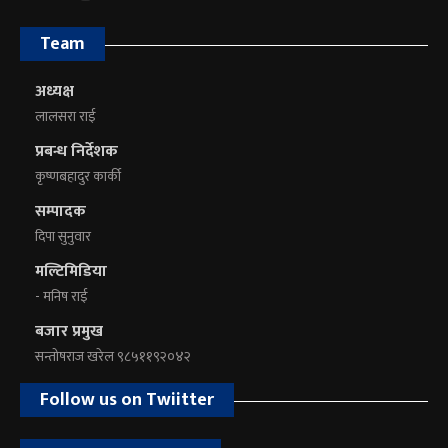
Team
अध्यक्ष
लालसरा राई
प्रबन्ध निर्देशक
कृष्णबहादुर कार्की
सम्पादक
दिपा सुनुवार
मल्टिमिडिया
- मनिष राई
बजार प्रमुख
सन्तोषराज खरेल ९८५११९२०४२
Follow us on Twiitter