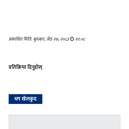
प्रकाशित मिति: बुधबार, जेठ २७, २०८३
१२:०८
प्रतिक्रिया दिनुहोस्
थप खेलकुद