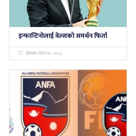
इन्फान्टिनोलाई वेल्सको समर्थन फिर्ता
सोमबार, साउन १८, २०८३