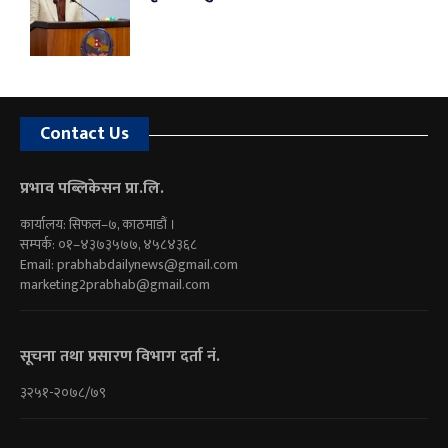
Contact Us
प्रभाव पब्लिकेसन प्रा.लि.
कार्यालय: सिफल–७, काठमाडौं ।
सम्पर्क: ०१–४३७३५७७, ४५८४३६८
Email:
prabhabdailynews@gmail.com
marketing2prabhab@gmail.com
सूचना तथा प्रसारण विभाग दर्ता नं.
३२५१-२०७८/७९