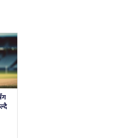
सँग
्दै