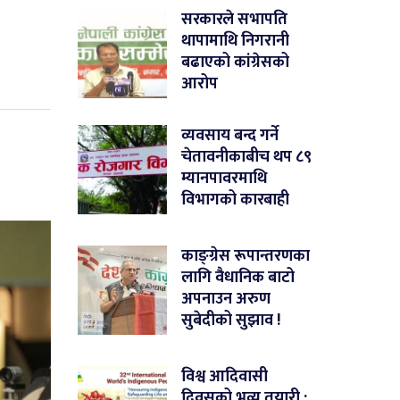
सरकारले सभापति
थापामाथि निगरानी
बढाएको कांग्रेसको
आरोप
व्यवसाय बन्द गर्ने
चेतावनीकाबीच थप ८९
म्यानपावरमाथि
विभागको कारबाही
काङ्ग्रेस रूपान्तरणका
लागि वैधानिक बाटो
अपनाउन अरुण
सुबेदीको सुझाव !
विश्व आदिवासी
दिवसको भव्य तयारी :