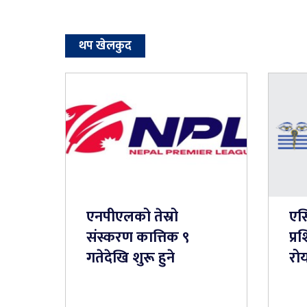
थप खेलकुद
एनपीएलको तेस्रो
एस
संस्करण कात्तिक ९
प्र
गतेदेखि शुरू हुने
रो