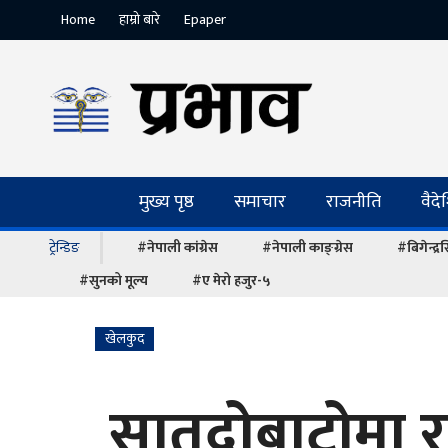
Home
हाम्रो बारे
Epaper
मुख्य पृष्ठ
समाचार
राजनीति
वैद
ट्रेन्डिङ
#नेपाली कांग्रेस
#नेपाली काङ्ग्रेस
#बिगेन्द्
#सुनको मूल्य
#ए मेरो हजुर-५
खेलकुद
सातदोबाटोमा राष