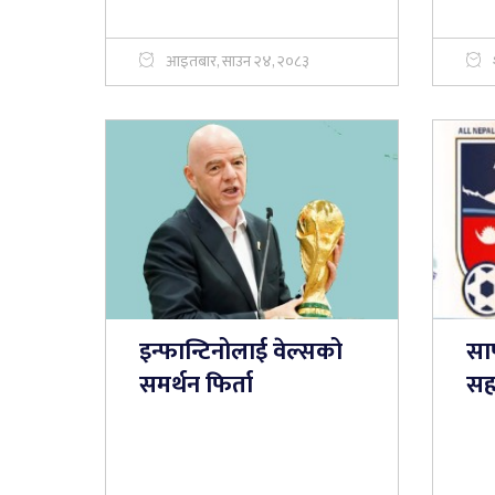
आइतबार, साउन २४, २०८३
इन्फान्टिनोलाई वेल्सको
सा
समर्थन फिर्ता
सह