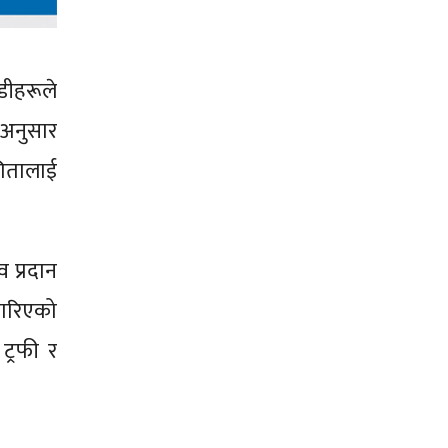
डीहरूले
ा अनुसार
गितालाई
व प्रदान
स गरिएको
ट्रफी र