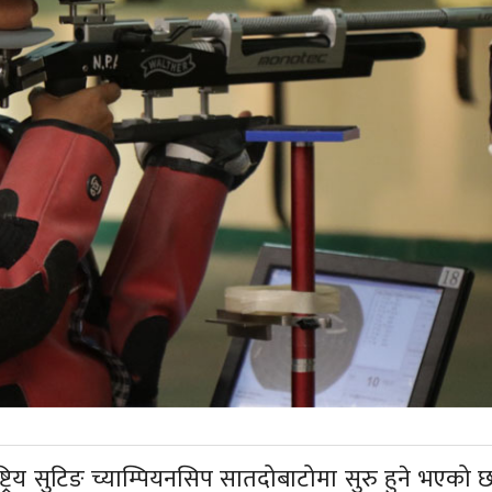
्रिय सुटिङ च्याम्पियनसिप सातदोबाटोमा सुरु हुने भएको 