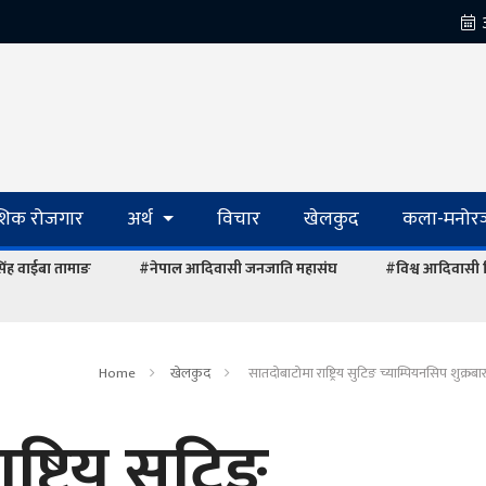
ेशिक रोजगार
अर्थ
विचार
खेलकुद
कला-मनोरञ
रसिंह वाईबा तामाङ
#नेपाल आदिवासी जनजाति महासंघ
#विश्व आदिवासी
Home
खेलकुद
सातदोबाटोमा राष्ट्रिय सुटिङ च्याम्पियनसिप शुक्रबार
्ट्रिय सुटिङ