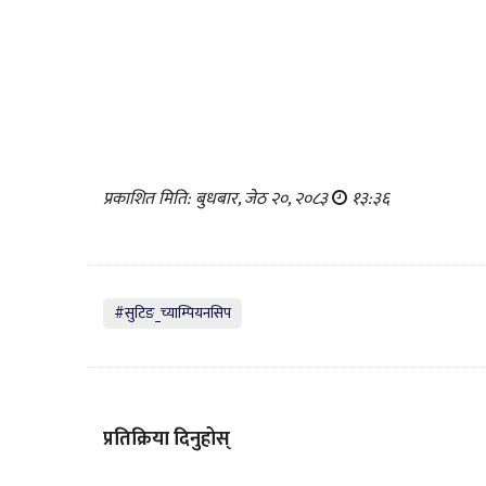
प्रकाशित मिति: बुधबार, जेठ २०, २०८३
१३:३६
#सुटिङ_च्याम्पियनसिप
प्रतिक्रिया दिनुहोस्