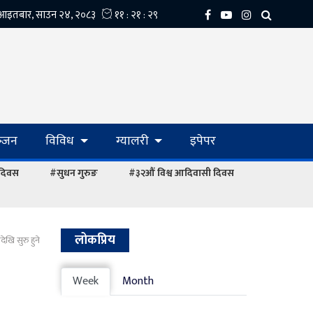
्‍जन
विविध
ग्यालरी
इपेपर
 दिवस
#सुधन गुरुङ
#३२औं विश्व आदिवासी दिवस
लोकप्रिय
देखि सुरु हुने
Week
Month