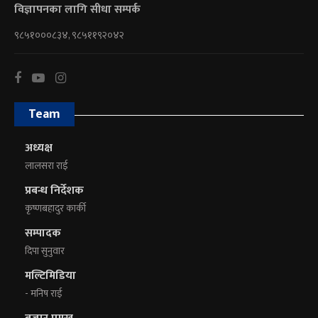
विज्ञापनका लागि सीधा सम्पर्क
९८५१०००८३४, ९८५११९२०४२
Team
अध्यक्ष
लालसरा राई
प्रबन्ध निर्देशक
कृष्णबहादुर कार्की
सम्पादक
दिपा सुनुवार
मल्टिमिडिया
- मनिष राई