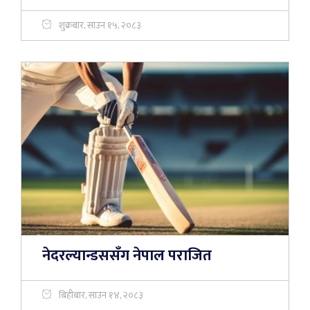
शुक्रबार, साउन १५, २०८३
नेदरल्यान्डससँग नेपाल पराजित
बिहीबार, साउन १४, २०८३