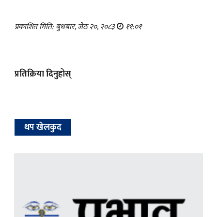
प्रकाशित मिति: बुधबार, जेठ २०, २०८३
११:०१
प्रतिक्रिया दिनुहोस्
थप खेलकुद