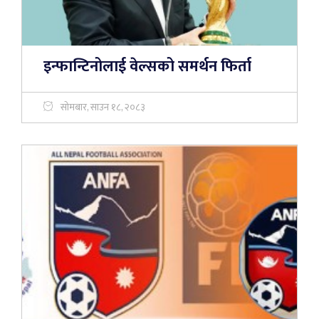
इन्फान्टिनोलाई वेल्सको समर्थन फिर्ता
सोमबार, साउन १८, २०८३