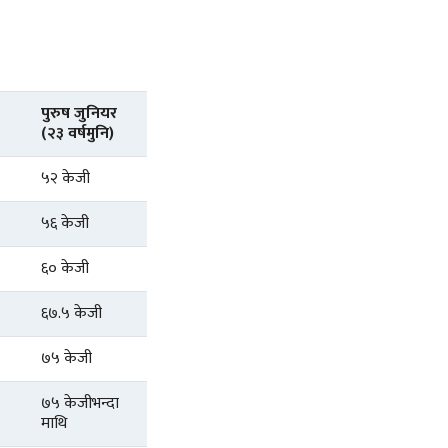
पुरुष जुनियर
(२३ वर्षमुनि)
५२ केजी
५६ केजी
६० केजी
६७.५ केजी
७५ केजी
७५ केजीभन्दा
माथि