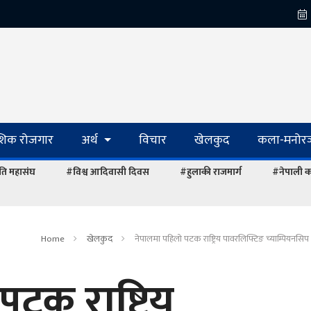
ेशिक रोजगार
अर्थ
विचार
खेलकुद
कला-मनोरञ
ि महासंघ
#विश्व आदिवासी दिवस
#हुलाकी राजमार्ग
#नेपाली का
Home
खेलकुद
नेपालमा पहिलो पटक राष्ट्रिय पावरलिफ्टिङ च्याम्पियनसिप
टक राष्ट्रिय