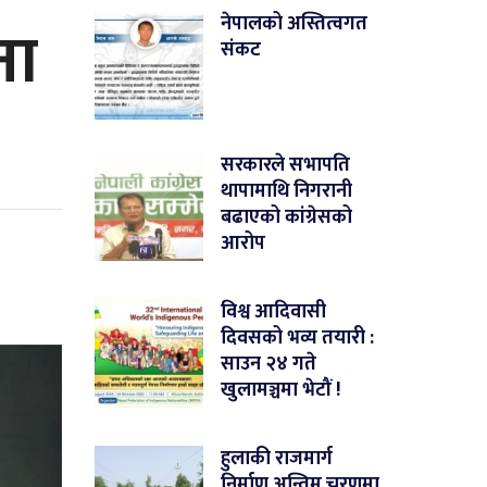
ना
नेपालको अस्तित्वगत
संकट
सरकारले सभापति
थापामाथि निगरानी
बढाएको कांग्रेसको
आरोप
विश्व आदिवासी
दिवसको भव्य तयारी :
साउन २४ गते
खुलामञ्चमा भेटौं !
हुलाकी राजमार्ग
निर्माण अन्तिम चरणमा,