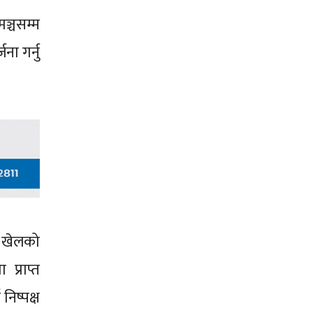
ञ्चसम्म
ा गर्नु
ङ खेलको
प्राप्त
निष्पक्ष