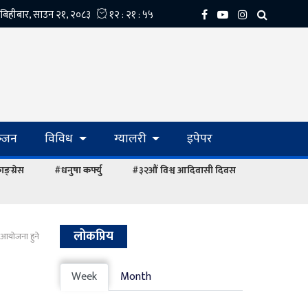
्‍जन
विविध
ग्यालरी
इपेपर
ङ्ग्रेस
#धनुषा कर्फ्यु
#३२औं विश्व आदिवासी दिवस
लोकप्रिय
 आयोजना हुने
Week
Month