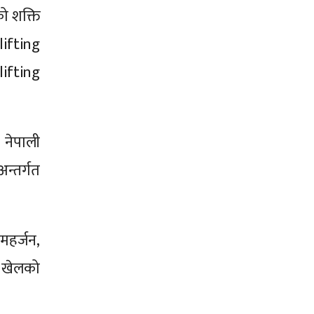
ो शक्ति
lifting
ifting
 नेपाली
न्तर्गत
 महर्जन,
ङ खेलको