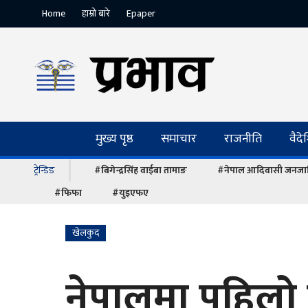
Home
हाम्रो बारे
Epaper
मुख्य पृष्ठ
समाचार
राजनीति
वैद
ट्रेन्डिङ
#बिगेन्द्रसिंह वाईबा तामाङ
#नेपाल आदिवासी जनजात
#फिफा
#युइएफए
खेलकुद
नेपालमा पहिलो प