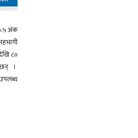
०.५ अंक
 सहभागी
देखि ८०
ा छन् ।
 उपलब्ध