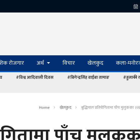
ेशिक रोजगार
अर्थ
विचार
खेलकुद
कला-मनोरञ
ंघ
#विश्व आदिवासी दिवस
#बिगेन्द्रसिंह वाईबा तामाङ
#हुलाकी र
Home
खेलकुद
बुद्धिचाल प्रतियोगितामा पाँच मुलुकका २२
योगितामा पाँच मुलुकक