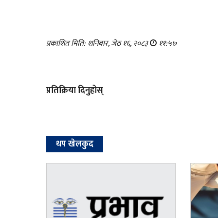
प्रकाशित मिति: शनिबार, जेठ १६, २०८३
११:५७
प्रतिक्रिया दिनुहोस्
थप खेलकुद