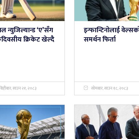
ाल न्युजिल्यान्ड ‘ए’सँग
इन्फान्टिनोलाई वेल्सक
दिवसीय क्रिकेट खेल्दै
समर्थन फिर्ता
बिहीबार, साउन २१, २०८३
सोमबार, साउन १८, २०८३