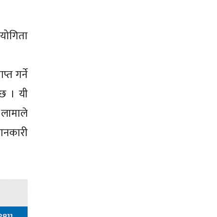
ियोगिता
्त गर्ने
 छ । यी
 लामाले
जानकारी