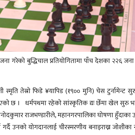
ा गरेको बुद्धिचाल प्रतियोगितामा पाँच देशका २२६ जना
मृति तेस्रो फिडे ¥यापिड (१९०० मुनि) चेस टुर्नामेन्ट सुर
ो छ । धर्मपथमा रहेको सांस्कृतिक द्यः छेँमा खेल सुरु 
ष विनोदकुमार राजभण्डारीले, महानगरपालिका घोषणा हुँदाका उ
 चर्चा गर्दै उनको योगदानलाई चीरस्मरणीय बनाइराख्न जोशीका