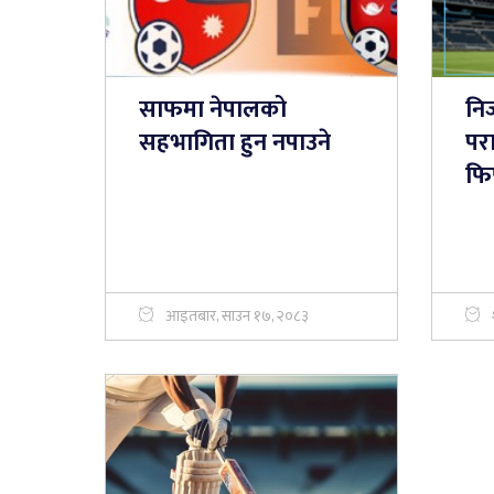
साफमा नेपालको
नि
सहभागिता हुन नपाउने
परा
फि
आइतबार, साउन १७, २०८३