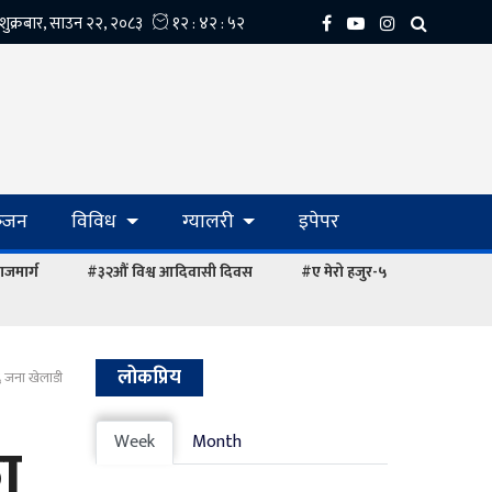
्‍जन
विविध
ग्यालरी
इपेपर
ाजमार्ग
#३२औं विश्व आदिवासी दिवस
#ए मेरो हजुर-५
लोकप्रिय
६ जना खेलाडी
ा
Week
Month