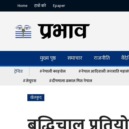
Home
हाम्रो बारे
Epaper
मुख्य पृष्ठ
समाचार
राजनीति
वैद
ट्रेन्डिङ
#नेपाली काङ्ग्रेस
#नेपाल आदिवासी जनजाति महास
#जेयूएस
#दीपमाला ढकाल मिस नेपाल
खेलकुद
बुद्धिचाल प्रति