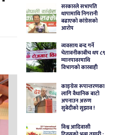
सरकारले सभापति
थापामाथि निगरानी
बढाएको कांग्रेसको
आरोप
व्यवसाय बन्द गर्ने
चेतावनीकाबीच थप ८९
म्यानपावरमाथि
विभागको कारबाही
काङ्ग्रेस रूपान्तरणका
लागि वैधानिक बाटो
अपनाउन अरुण
सुबेदीको सुझाव !
विश्व आदिवासी
दिवसको भव्य तयारी :