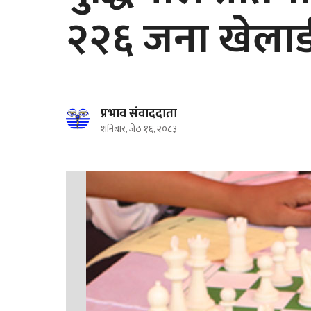
२२६ जना खेलाड
प्रभाव संवाददाता
शनिबार, जेठ १६, २०८३