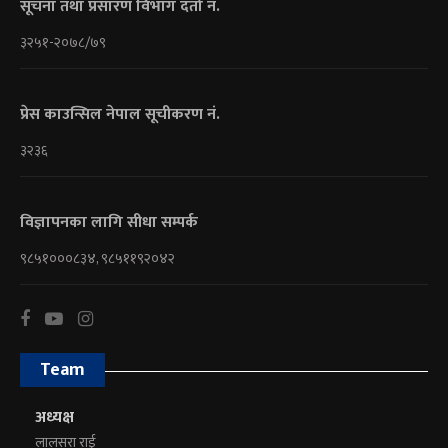
सूचना तथा प्रसारण विभाग दर्ता नं.
३२५१-२०७८/७९
प्रेस काउन्सिल नेपाल सूचीकरण नं.
३२३६
विज्ञापनका लागि सीधा सम्पर्क
९८५१०००८३४, ९८५११९२०४२
Team
अध्यक्ष
लालसरा राई