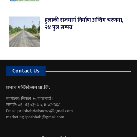
हुलाकी राजमार्ग निर्माण अन्तिम चरणमा,
२४ पुल सम्पन्न
Contact Us
प्रभाव पब्लिकेसन प्रा.लि.
कार्यालय: सिफल–७, काठमाडौं ।
सम्पर्क: ०१–४३७३५७७, ४५८४३६८
Email:
prabhabdailynews@gmail.com
marketing2prabhab@gmail.com