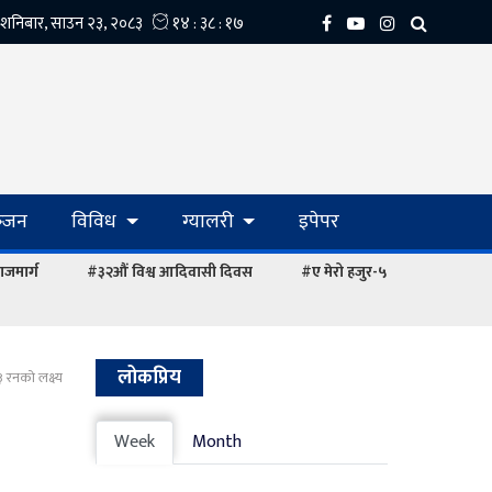
्‍जन
विविध
ग्यालरी
इपेपर
ाजमार्ग
#३२औं विश्व आदिवासी दिवस
#ए मेरो हजुर-५
लोकप्रिय
 रनको लक्ष्य
Week
Month