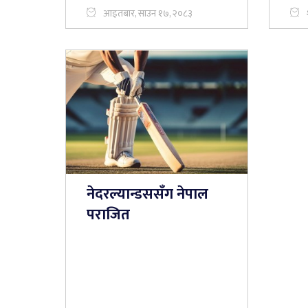
आइतबार, साउन १७, २०८३
नेदरल्यान्डससँग नेपाल
पराजित