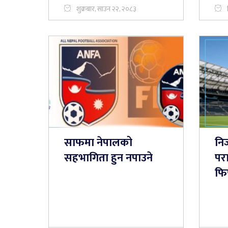
शुक्रबार, साउन २२, २०८३
साफमा नेपालको
नि
सहभागिता हुन नपाउने
परा
फि