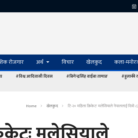
ेशिक रोजगार
अर्थ
विचार
खेलकुद
कला-मनोरञ
ंघ
#विश्व आदिवासी दिवस
#बिगेन्द्रसिंह वाईबा तामाङ
#हुलाकी र
Home
खेलकुद
टि-२० महिला क्रिकेटः मलेसियाले नेपाललाई दियो ८३
रिकेटः मलेसियाले