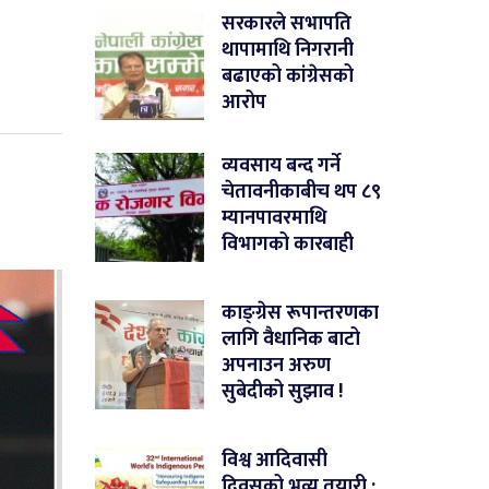
सरकारले सभापति
थापामाथि निगरानी
बढाएको कांग्रेसको
आरोप
व्यवसाय बन्द गर्ने
चेतावनीकाबीच थप ८९
म्यानपावरमाथि
विभागको कारबाही
काङ्ग्रेस रूपान्तरणका
लागि वैधानिक बाटो
अपनाउन अरुण
सुबेदीको सुझाव !
विश्व आदिवासी
दिवसको भव्य तयारी :