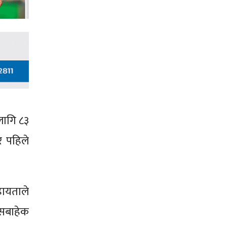
 लागि ८३
र पहिले
ायताले
यसबाहेक