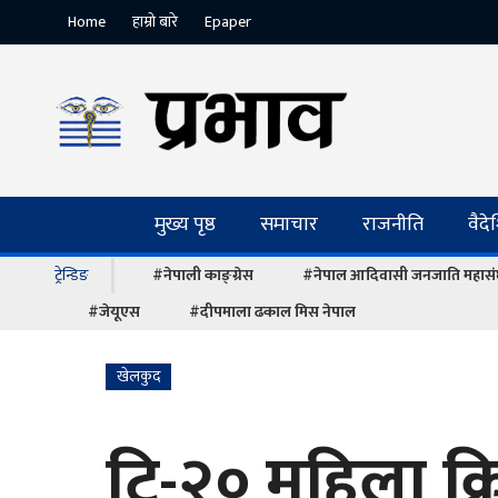
Home
हाम्रो बारे
Epaper
मुख्य पृष्ठ
समाचार
राजनीति
वैद
ट्रेन्डिङ
#नेपाली काङ्ग्रेस
#नेपाल आदिवासी जनजाति महास
#जेयूएस
#दीपमाला ढकाल मिस नेपाल
खेलकुद
टि-२० महिला क्