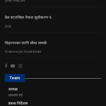
३२५१-२०७८/७९
प्रेस काउन्सिल नेपाल सूचीकरण नं.
३२३६
विज्ञापनका लागि सीधा सम्पर्क
९८५१०००८३४, ९८५११९२०४२
Team
अध्यक्ष
लालसरा राई
प्रबन्ध निर्देशक