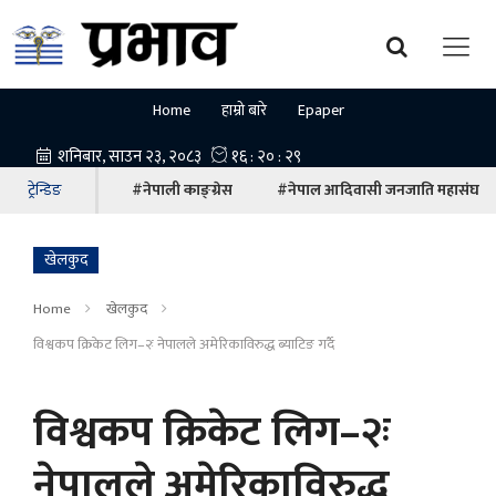
Home
हाम्रो बारे
Epaper
ट्रेन्डिङ
#नेपाली काङ्ग्रेस
#नेपाल आदिवासी जनजाति महासंघ
खेलकुद
Home
खेलकुद
विश्वकप क्रिकेट लिग–२ः नेपालले अमेरिकाविरुद्ध ब्याटिङ गर्दै
विश्वकप क्रिकेट लिग–२ः
नेपालले अमेरिकाविरुद्ध