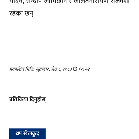
यादव, सन्दीप लामिछाने र ललितनारायण राजवंशी
रहेका छन् ।
प्रकाशित मिति: शुक्रबार, जेठ ८, २०८३
१०:२२
प्रतिक्रिया दिनुहोस्
थप खेलकुद