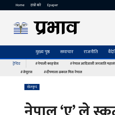
Home
हाम्रो बारे
Epaper
मुख्य पृष्ठ
समाचार
राजनीति
वैद
ट्रेन्डिङ
#नेपाली काङ्ग्रेस
#नेपाल आदिवासी जनजाति महास
#जेयूएस
#दीपमाला ढकाल मिस नेपाल
खेलकुद
नेपाल ‘ए’ ले स्