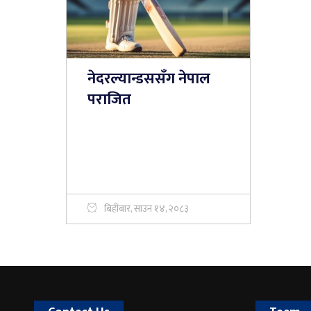
नेदरल्यान्डससँग नेपाल
पराजित
बिहीबार, साउन १४, २०८३