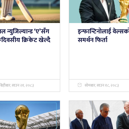
ाल न्युजिल्यान्ड ‘ए’सँग
इन्फान्टिनोलाई वेल्सक
दिवसीय क्रिकेट खेल्दै
समर्थन फिर्ता
बिहीबार, साउन २१, २०८३
सोमबार, साउन १८, २०८३