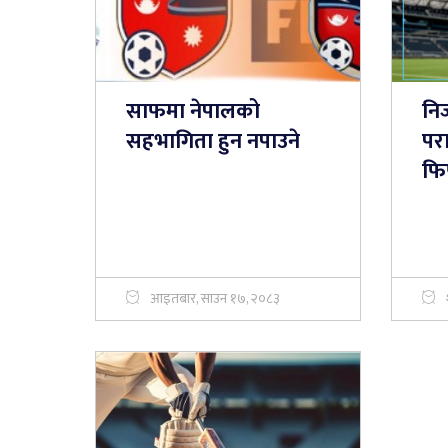
साफमा नेपालको
नि
सहभागिता हुन नपाउने
परा
फि
आइतबार, साउन १७, २०८३