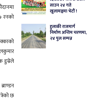
साउन २४ गते
मैदानमा
खुलामञ्चमा भेटौं !
७७ रनको
हुलाकी राजमार्ग
निर्माण अन्तिम चरणमा,
२४ पुल सम्पन्न
छक्काको
िलकुमार
ुम्रेले
्राण्डन
्रेको छ