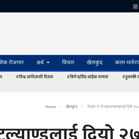
ेशिक रोजगार
अर्थ
विचार
खेलकुद
कला-मनोरञ
ंघ
#विश्व आदिवासी दिवस
#बिगेन्द्रसिंह वाईबा तामाङ
#हुलाकी र
Home
खेलकुद
नेपाल ‘ए’ ले स्कटल्याण्डलाई दियो २७
कटल्याण्डलाई दियो २