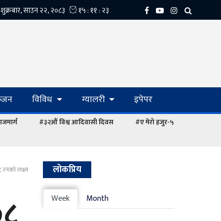
्‍जन
विविध
ग्यालरी
इपेपर
ाजमार्ग
#३२औं विश्व आदिवासी दिवस
#ए मेरो हजुर-५
लोकप्रिय
८ रनको लक्ष्य
७८
Week
Month