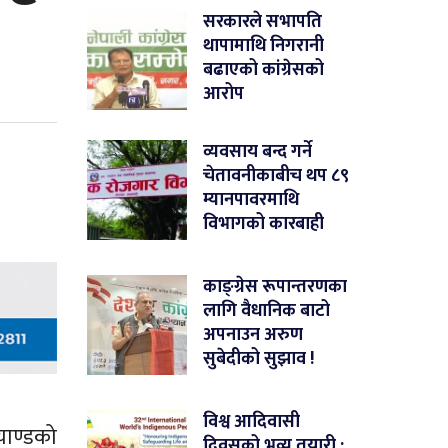
सरकारले सभापति
थापामाथि निगरानी
बढाएको कांग्रेसको
आरोप
व्यवसाय बन्द गर्ने
चेतावनीकाबीच थप ८९
म्यानपावरमाथि
विभागको कारबाही
काङ्ग्रेस रूपान्तरणका
लागि वैधानिक बाटो
अपनाउन अरुण
सुबेदीको सुझाव !
विश्व आदिवासी
याण्डको
दिवसको भव्य तयारी :