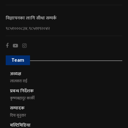
विज्ञापनका लागि सीधा सम्पर्क
९८५१०००८३४, ९८५११९२०४२
Team
अध्यक्ष
लालसरा राई
प्रबन्ध निर्देशक
कृष्णबहादुर कार्की
सम्पादक
दिपा सुनुवार
मल्टिमिडिया