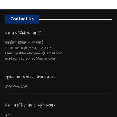
Contact Us
प्रभाव पब्लिकेसन प्रा.लि.
कार्यालय: सिफल–७, काठमाडौं ।
सम्पर्क: ०१–४३७३५७७, ४५८४३६८
Email:
prabhabdailynews@gmail.com
marketing2prabhab@gmail.com
सूचना तथा प्रसारण विभाग दर्ता नं.
३२५१-२०७८/७९
प्रेस काउन्सिल नेपाल सूचीकरण नं.
३२३६