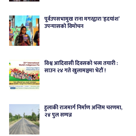
पूर्वउपसभामुख राना मगरद्वारा ‘हृदयांश’
उपन्यासकाे विमोचन
विश्व आदिवासी दिवसको भव्य तयारी :
साउन २४ गते खुलामञ्चमा भेटौं !
हुलाकी राजमार्ग निर्माण अन्तिम चरणमा,
२४ पुल सम्पन्न