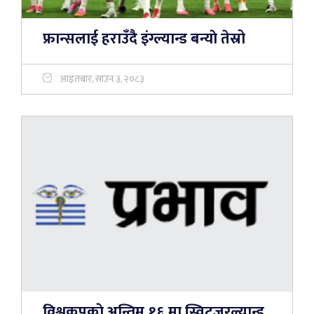
फ्रान्सलाई हराउँदै इंग्ल्यान्ड बन्याे तेस्रो
आइतबार, साउन ३, २०८३
विश्वकपकाे अन्तिम १६ मा स्विट्जरल्यान्ड