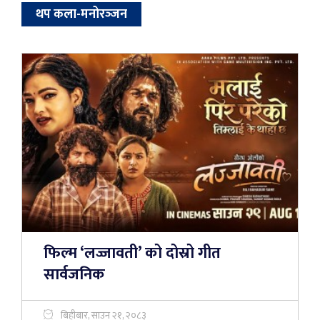
थप कला-मनोरञ्‍जन
फिल्म ‘लज्जावती’ को दोस्रो गीत
सार्वजनिक
बिहीबार, साउन २१, २०८३