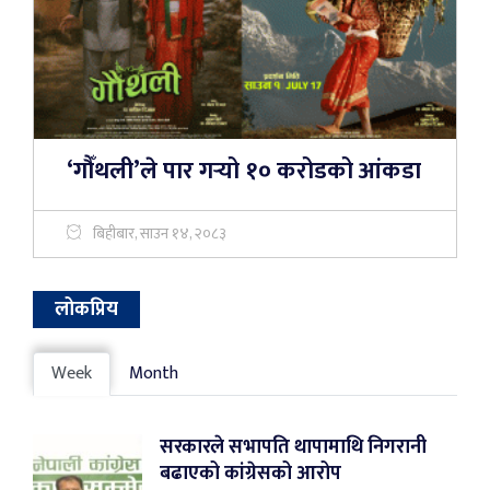
‘गौँथली’ले पार गर्‍यो १० करोडको आंकडा
बिहीबार, साउन १४, २०८३
लोकप्रिय
Week
Month
सरकारले सभापति थापामाथि निगरानी
बढाएको कांग्रेसको आरोप