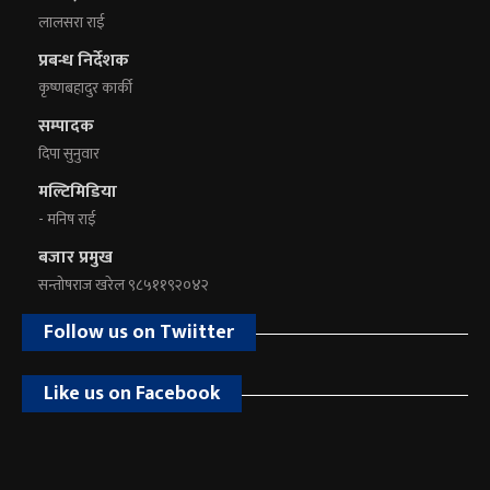
लालसरा राई
प्रबन्ध निर्देशक
कृष्णबहादुर कार्की
सम्पादक
दिपा सुनुवार
मल्टिमिडिया
- मनिष राई
बजार प्रमुख
सन्तोषराज खरेल ९८५११९२०४२
Follow us on Twiitter
Like us on Facebook