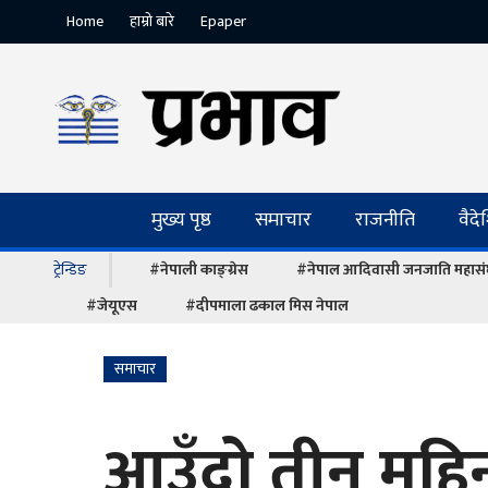
Home
हाम्रो बारे
Epaper
मुख्य पृष्ठ
समाचार
राजनीति
वैद
ट्रेन्डिङ
#नेपाली काङ्ग्रेस
#नेपाल आदिवासी जनजाति महास
#जेयूएस
#दीपमाला ढकाल मिस नेपाल
समाचार
आउँदो तीन महि