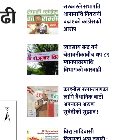
बढी
सरकारले सभापति
थापामाथि निगरानी
बढाएको कांग्रेसको
आरोप
व्यवसाय बन्द गर्ने
चेतावनीकाबीच थप ८९
म्यानपावरमाथि
विभागको कारबाही
काङ्ग्रेस रूपान्तरणका
लागि वैधानिक बाटो
अपनाउन अरुण
सुबेदीको सुझाव !
विश्व आदिवासी
दिवसको भव्य तयारी :