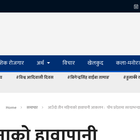
ेशिक रोजगार
अर्थ
विचार
खेलकुद
कला-मनोरञ
ंघ
#विश्व आदिवासी दिवस
#बिगेन्द्रसिंह वाईबा तामाङ
#हुलाकी र
Home
समाचार
आउँदो तीन महिनाको हावापानी आकलन : पाँच प्रदेशमा सरदरभन्दा बढ
नाको हावापानी