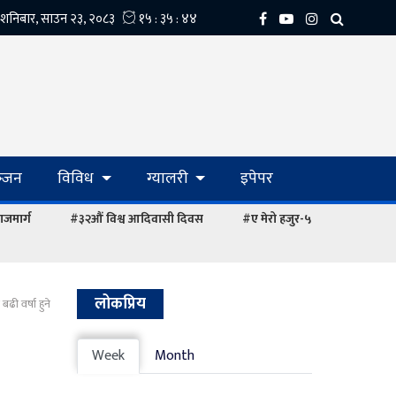
्‍जन
विविध
ग्यालरी
इपेपर
ाजमार्ग
#३२औं विश्व आदिवासी दिवस
#ए मेरो हजुर-५
लोकप्रिय
ी वर्षा हुने
Week
Month