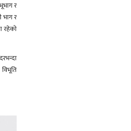
भूभाग र
री भाग र
ना रहेको
दरभन्दा
विभूति