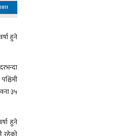
्षा हुने
दरभन्दा
 पश्चिमी
भावना ३५
षा हुने
ै रहेको