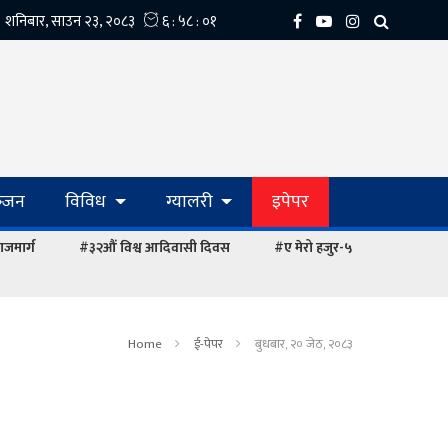
्‍जन
विविध
ग्यालरी
इपेपर
ाजमार्ग
#३२औं विश्व आदिवासी दिवस
#ए मेरो हजुर-५
Home
ई-पेपर
बुधबार, २० जेठ, २०८३