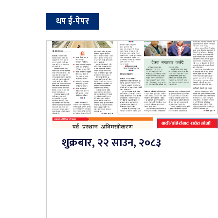
थप ई-पेपर
शुक्रबार, २२ साउन, २०८३