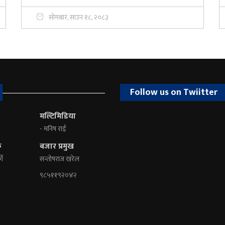
सोमबार, साउन १८, २०८३
Follow us on Twiitter
मल्टिमिडिया
- मनिष राई
क
बजार प्रमुख
की
सन्तोषराज खरेल
९८५११९२०४२