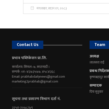
मंगलबार, साउन १९, २०८३
Contact Us
Team
अध्यक्ष
प्रभाव पब्लिकेसन प्रा.लि.
लालसरा राई
कार्यालय: सिफल–७, काठमाडौं ।
प्रबन्ध निर्देश
सम्पर्क: ०१–४३७३५७७, ४५८४३६८
Email:
prabhabdailynews@gmail.com
कृष्णबहादुर कार्
marketing2prabhab@gmail.com
सम्पादक
दिपा सुनुवार
सूचना तथा प्रसारण विभाग दर्ता नं.
३२५१-२०७८/७९