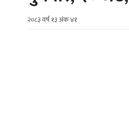
२०८३ वर्ष १३ अ‍ंक ४१