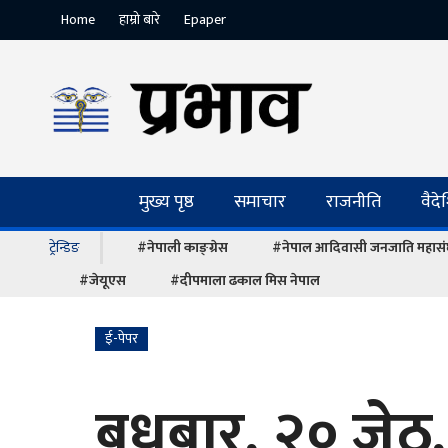
Home
हाम्रो बारे
Epaper
मुख्य पृष्ठ
समाचार
राजनीति
वैद
ट्रेन्डिङ
#नेपाली काङ्ग्रेस
#नेपाल आदिवासी जनजाति महास
#जेयूएस
#दीपमाला ढकाल मिस नेपाल
ई-पेपर
बुधबार, २० जेठ