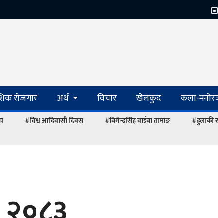
ेशिक रोजगार
अर्थ
विचार
खेलकुद
कला-मनोरञ
ंघ
#विश्व आदिवासी दिवस
#बिगेन्द्रसिंह वाईबा तामाङ
#हुलाकी र
, २०८३