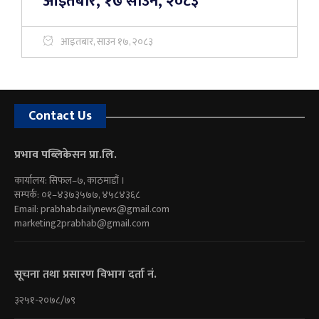
आइतबार, १७ साउन, २०८३
आइतबार, साउन १७, २०८३
Contact Us
प्रभाव पब्लिकेसन प्रा.लि.
कार्यालय: सिफल–७, काठमाडौं ।
सम्पर्क: ०१–४३७३५७७, ४५८४३६८
Email:
prabhabdailynews@gmail.com
marketing2prabhab@gmail.com
सूचना तथा प्रसारण विभाग दर्ता नं.
३२५१-२०७८/७९