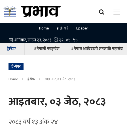
Home
हाम्रो बारे
Epaper
ट्रेन्डिङ
#नेपाली काङ्ग्रेस
#नेपाल आदिवासी जनजाति महासंघ
ई-पेपर
Home
ई-पेपर
आइतबार, ०३ जेठ, २०८३
आइतबार, ०३ जेठ, २०८३
२०८३ वर्ष १३ अ‍ंक २४