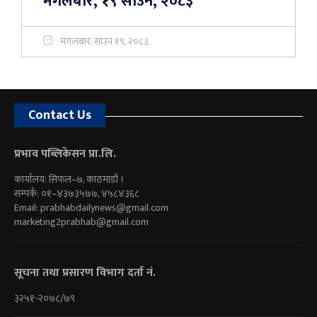
मंगलबार, १९ साउन, २०८३
मंगलबार, साउन १९, २०८३
Contact Us
प्रभाव पब्लिकेसन प्रा.लि.
कार्यालय: सिफल–७, काठमाडौं ।
सम्पर्क: ०१–४३७३५७७, ४५८४३६८
Email:
prabhabdailynews@gmail.com
marketing2prabhab@gmail.com
सूचना तथा प्रसारण विभाग दर्ता नं.
३२५१-२०७८/७९