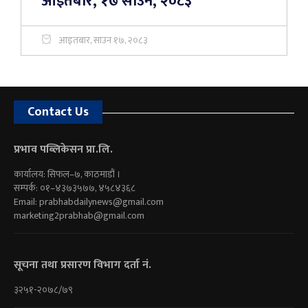
आइतबार, १७ साउन, २०८३
आइतबार, साउन १७, २०८३
Contact Us
प्रभाव पब्लिकेसन प्रा.लि.
कार्यालय: सिफल–७, काठमाडौं ।
सम्पर्क: ०१–४३७३५७७, ४५८४३६८
Email:
prabhabdailynews@gmail.com
marketing2prabhab@gmail.com
सूचना तथा प्रसारण विभाग दर्ता नं.
३२५१-२०७८/७९