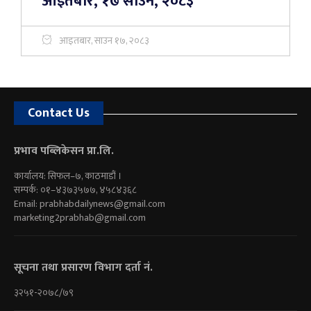
आइतबार, १७ साउन, २०८३
आइतबार, साउन १७, २०८३
Contact Us
प्रभाव पब्लिकेसन प्रा.लि.
कार्यालय: सिफल–७, काठमाडौं ।
सम्पर्क: ०१–४३७३५७७, ४५८४३६८
Email:
prabhabdailynews@gmail.com
marketing2prabhab@gmail.com
सूचना तथा प्रसारण विभाग दर्ता नं.
३२५१-२०७८/७९