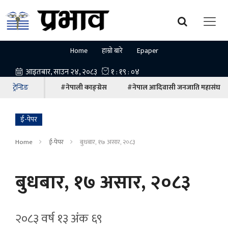
Home
हाम्रो बारे
Epaper
ट्रेन्डिङ
#नेपाली काङ्ग्रेस
#नेपाल आदिवासी जनजाति महासंघ
ई-पेपर
Home
ई-पेपर
बुधबार, १७ असार, २०८३
बुधबार, १७ असार, २०८३
२०८३ वर्ष १३ अ‍ंक ६९