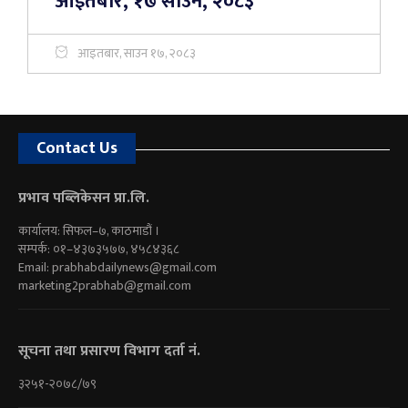
आइतबार, १७ साउन, २०८३
आइतबार, साउन १७, २०८३
Contact Us
प्रभाव पब्लिकेसन प्रा.लि.
कार्यालय: सिफल–७, काठमाडौं ।
सम्पर्क: ०१–४३७३५७७, ४५८४३६८
Email:
prabhabdailynews@gmail.com
marketing2prabhab@gmail.com
सूचना तथा प्रसारण विभाग दर्ता नं.
३२५१-२०७८/७९