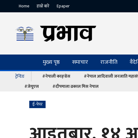
Home
हाम्रो बारे
Epaper
मुख्य पृष्ठ
समाचार
राजनीति
वैद
ट्रेन्डिङ
#नेपाली काङ्ग्रेस
#नेपाल आदिवासी जनजाति महास
#जेयूएस
#दीपमाला ढकाल मिस नेपाल
ई-पेपर
आइतबार, १४ अ