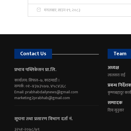
मंगलबार, साउन १९, २०८३
Contact Us
Team
अध्यक्ष
प्रभाव पब्लिकेसन प्रा.लि.
लालसरा राई
कार्यालय: सिफल–७, काठमाडौं ।
प्रबन्ध निर्देश
सम्पर्क: ०१–४३७३५७७, ४५८४३६८
Email:
prabhabdailynews@gmail.com
कृष्णबहादुर कार्
marketing2prabhab@gmail.com
सम्पादक
दिपा सुनुवार
सूचना तथा प्रसारण विभाग दर्ता नं.
३२५१-२०७८/७९