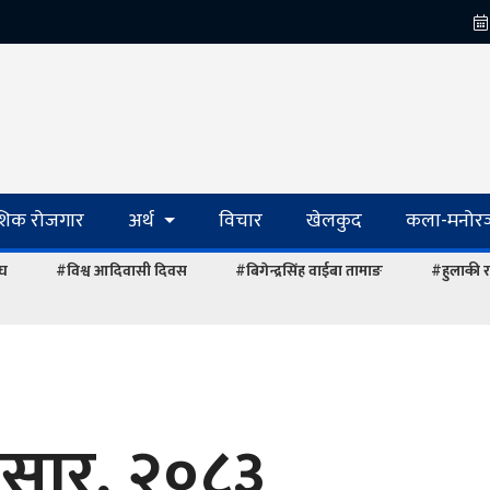
ेशिक रोजगार
अर्थ
विचार
खेलकुद
कला-मनोरञ
ंघ
#विश्व आदिवासी दिवस
#बिगेन्द्रसिंह वाईबा तामाङ
#हुलाकी र
सार, २०८३