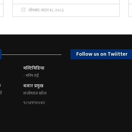
सोमबार, साउन १८, २०८३
Follow us on Twiitter
मल्टिमिडिया
- मनिष राई
क
बजार प्रमुख
की
सन्तोषराज खरेल
९८५११९२०४२