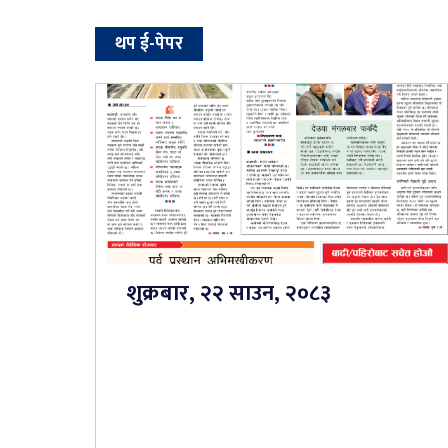
थप ई-पेपर
शुक्रबार, २२ साउन, २०८३