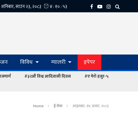
्‍जन
विविध
ग्यालरी
इपेपर
ाजमार्ग
#३२औं विश्व आदिवासी दिवस
#ए मेरो हजुर-५
Home
ई-पेपर
आइतबार, १४ असार, २०८३