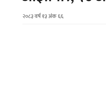
२०८३ वर्ष १३ अ‍ंक ६६