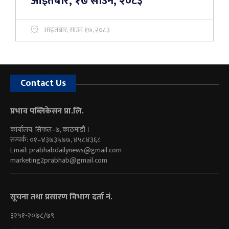
आइतबार, १७ साउन, २०८३
आइतबार, साउन १७, २०८३
Contact Us
प्रभाव पब्लिकेसन प्रा.लि.
कार्यालय: सिफल–७, काठमाडौं ।
सम्पर्क: ०१–४३७३५७७, ४५८४३६८
Email:
prabhabdailynews@gmail.com
marketing2prabhab@gmail.com
सूचना तथा प्रसारण विभाग दर्ता नं.
३२५१-२०७८/७९