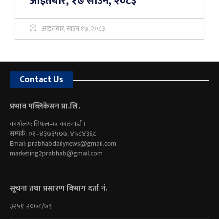
आइतबार, १७ साउन, २०८३
आइतबार, साउन १७, २०८३
Contact Us
प्रभाव पब्लिकेसन प्रा.लि.
कार्यालय: सिफल–७, काठमाडौं ।
सम्पर्क: ०१–४३७३५७७, ४५८४३६८
Email:
prabhabdailynews@gmail.com
marketing2prabhab@gmail.com
सूचना तथा प्रसारण विभाग दर्ता नं.
३२५१-२०७८/७९