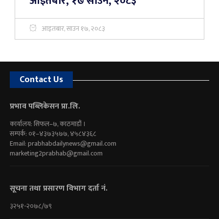
आइतबार, १७ साउन, २०८३
आइतबार, साउन १७, २०८३
Contact Us
प्रभाव पब्लिकेसन प्रा.लि.
कार्यालय: सिफल–७, काठमाडौं ।
सम्पर्क: ०१–४३७३५७७, ४५८४३६८
Email:
prabhabdailynews@gmail.com
marketing2prabhab@gmail.com
सूचना तथा प्रसारण विभाग दर्ता नं.
३२५१-२०७८/७९