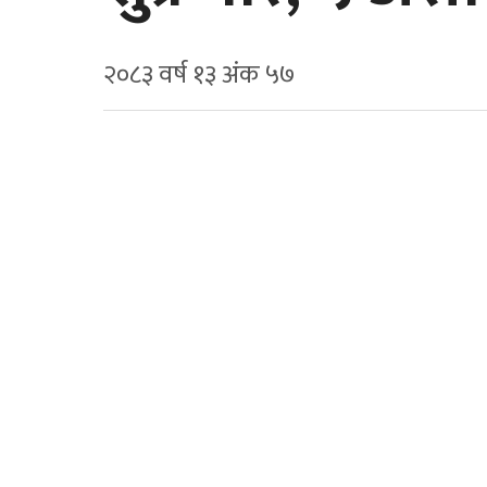
२०८३ वर्ष १३ अ‍ंक ५७