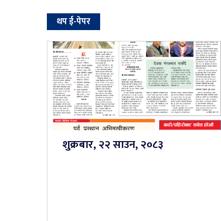
थप ई-पेपर
शुक्रबार, २२ साउन, २०८३