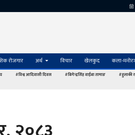
ेशिक रोजगार
अर्थ
विचार
खेलकुद
कला-मनोरञ
ंघ
#विश्व आदिवासी दिवस
#बिगेन्द्रसिंह वाईबा तामाङ
#हुलाकी र
ार, २०८३