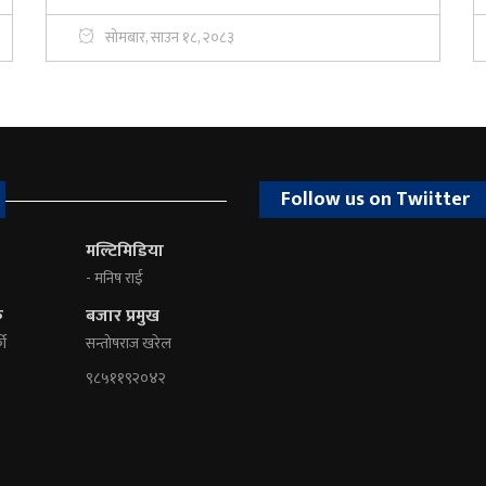
सोमबार, साउन १८, २०८३
Follow us on Twiitter
मल्टिमिडिया
- मनिष राई
क
बजार प्रमुख
की
सन्तोषराज खरेल
९८५११९२०४२