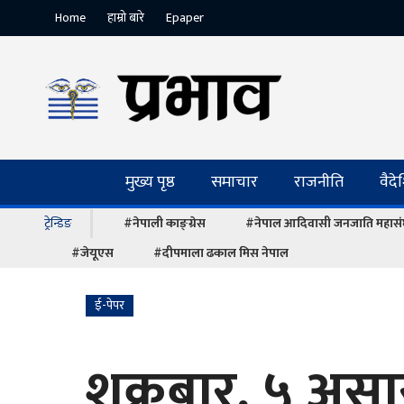
Home
हाम्रो बारे
Epaper
मुख्य पृष्ठ
समाचार
राजनीति
वैद
ट्रेन्डिङ
#नेपाली काङ्ग्रेस
#नेपाल आदिवासी जनजाति महास
#जेयूएस
#दीपमाला ढकाल मिस नेपाल
ई-पेपर
शुक्रबार, ५ अस