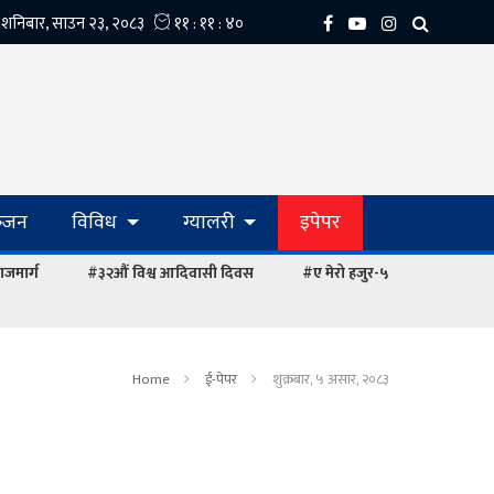
्‍जन
विविध
ग्यालरी
इपेपर
ाजमार्ग
#३२औं विश्व आदिवासी दिवस
#ए मेरो हजुर-५
Home
ई-पेपर
शुक्रबार, ५ असार, २०८३