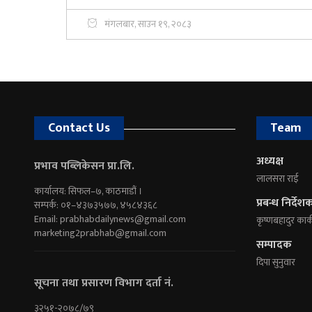
मंगलबार, साउन १९, २०८३
Contact Us
Team
अध्यक्ष
प्रभाव पब्लिकेसन प्रा.लि.
लालसरा राई
कार्यालय: सिफल–७, काठमाडौं ।
प्रबन्ध निर्देश
सम्पर्क: ०१–४३७३५७७, ४५८४३६८
Email:
prabhabdailynews@gmail.com
कृष्णबहादुर कार्
marketing2prabhab@gmail.com
सम्पादक
दिपा सुनुवार
सूचना तथा प्रसारण विभाग दर्ता नं.
३२५१-२०७८/७९