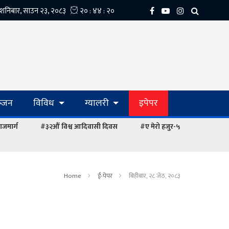
्‍जन
विविध
ग्यालरी
इपेपर
ाजमार्ग
#३२औं विश्व आदिवासी दिवस
#ए मेरो हजुर-५
Home
ई-पेपर
बिहीबार, २८ जेठ, २०८३