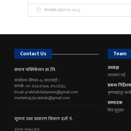
मंगलबार, साउन १९, २०८३
Contact Us
Team
अध्यक्ष
प्रभाव पब्लिकेसन प्रा.लि.
लालसरा राई
कार्यालय: सिफल–७, काठमाडौं ।
प्रबन्ध निर्देश
सम्पर्क: ०१–४३७३५७७, ४५८४३६८
Email:
prabhabdailynews@gmail.com
कृष्णबहादुर कार्
marketing2prabhab@gmail.com
सम्पादक
दिपा सुनुवार
सूचना तथा प्रसारण विभाग दर्ता नं.
३२५१-२०७८/७९