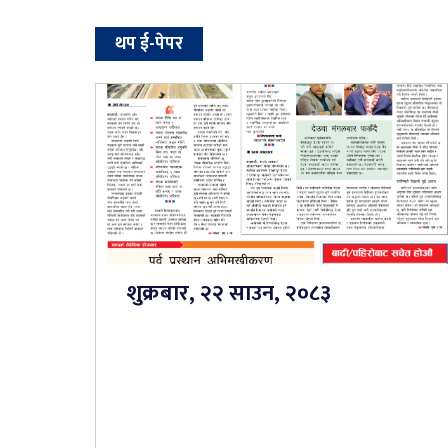
थप ई-पेपर
शुक्रबार, २२ साउन, २०८३