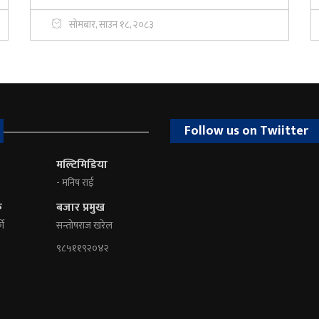
सोमबार, साउन १८, २०८३
Follow us on Twiitter
मल्टिमिडिया
- मनिष राई
क
बजार प्रमुख
की
सन्तोषराज खरेल
९८५११९२०४२