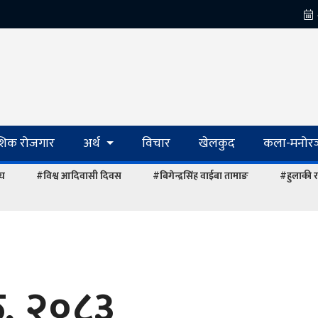
ेशिक रोजगार
अर्थ
विचार
खेलकुद
कला-मनोरञ
ंघ
#विश्व आदिवासी दिवस
#बिगेन्द्रसिंह वाईबा तामाङ
#हुलाकी र
ठ, २०८३