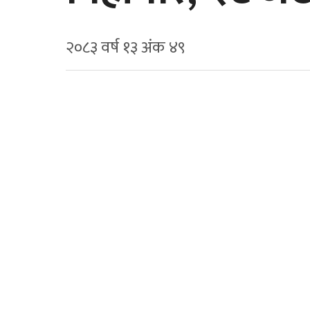
२०८३ वर्ष १३ अ‍ंक ४९