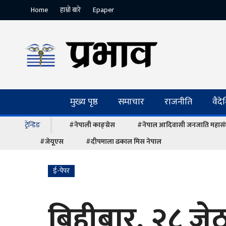
Home
हाम्रो बारे
Epaper
मुख्य पृष्ठ
समाचार
राजनीति
वैद
ट्रेन्डिङ
#नेपाली काङ्ग्रेस
#नेपाल आदिवासी जनजाति महास
#जेयूएस
#दीपमाला ढकाल मिस नेपाल
ई-पेपर
बिहीबार, २८ जे