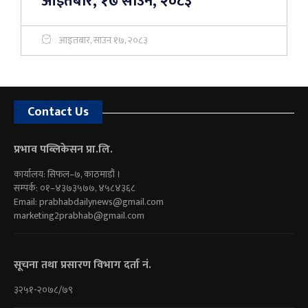
आइतबार, १७ साउन, २०८३
आइतबार, साउन १७, २०८३
Contact Us
प्रभाव पब्लिकेसन प्रा.लि.
कार्यालय: सिफल–७, काठमाडौं ।
सम्पर्क: ०१–४३७३५७७, ४५८४३६८
Email:
prabhabdailynews@gmail.com
marketing2prabhab@gmail.com
सूचना तथा प्रसारण विभाग दर्ता नं.
३२५१-२०७८/७९