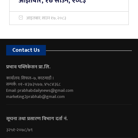
आइतबार, १७ साउन, २०८३
आइतबार, साउन १७, २०८३
Contact Us
प्रभाव पब्लिकेसन प्रा.लि.
कार्यालय: सिफल–७, काठमाडौं ।
सम्पर्क: ०१–४३७३५७७, ४५८४३६८
Email:
prabhabdailynews@gmail.com
marketing2prabhab@gmail.com
सूचना तथा प्रसारण विभाग दर्ता नं.
३२५१-२०७८/७९