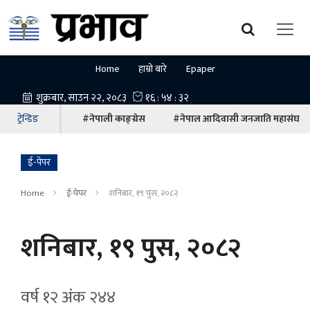
Home
हाम्रो बारे
Epaper
ट्रेन्डिङ
#नेपाली काङ्ग्रेस
#नेपाल आदिवासी जनजाति महासंघ
ई-पेपर
Home
ई-पेपर
शनिबार, १९ पुस, २०८२
शनिबार, १९ पुस, २०८२
वर्ष १२ अ‍ंक २४४