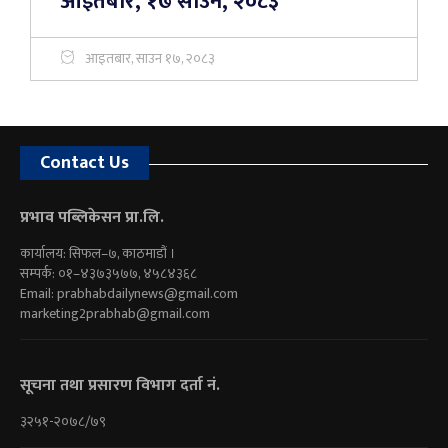
आइतबार, १७ साउन, २०८३
आइतबार, साउन १७, २०८३
Contact Us
प्रभाव पब्लिकेसन प्रा.लि.
कार्यालय: सिफल–७, काठमाडौं ।
सम्पर्क: ०१–४३७३५७७, ४५८४३६८
Email:
prabhabdailynews@gmail.com
marketing2prabhab@gmail.com
सूचना तथा प्रसारण विभाग दर्ता नं.
३२५१-२०७८/७९