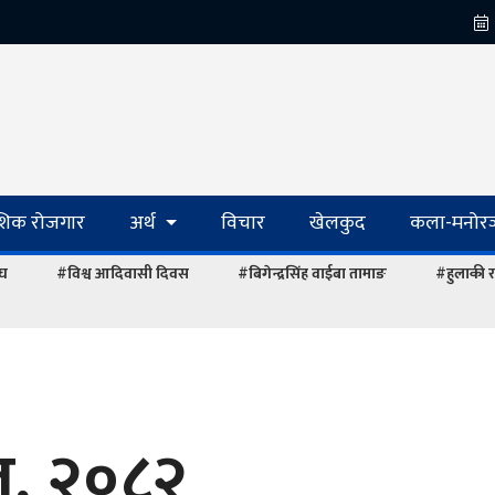
ेशिक रोजगार
अर्थ
विचार
खेलकुद
कला-मनोरञ
ंघ
#विश्व आदिवासी दिवस
#बिगेन्द्रसिंह वाईबा तामाङ
#हुलाकी र
ज, २०८२