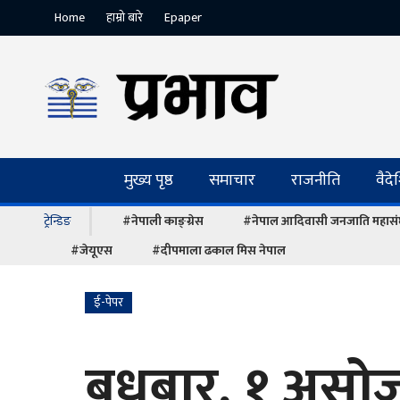
Home
हाम्रो बारे
Epaper
मुख्य पृष्ठ
समाचार
राजनीति
वैद
ट्रेन्डिङ
#नेपाली काङ्ग्रेस
#नेपाल आदिवासी जनजाति महास
#जेयूएस
#दीपमाला ढकाल मिस नेपाल
ई-पेपर
बुधबार, १ असो