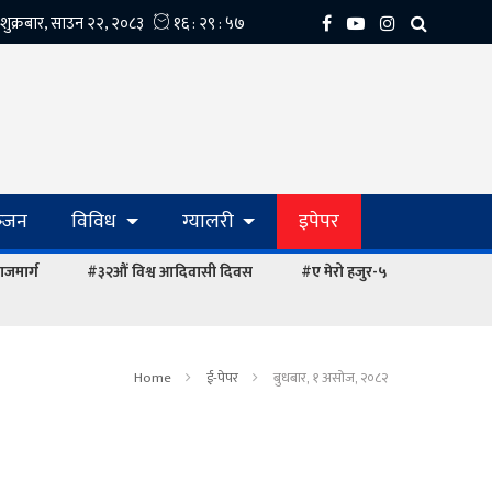
्‍जन
विविध
ग्यालरी
इपेपर
ाजमार्ग
#३२औं विश्व आदिवासी दिवस
#ए मेरो हजुर-५
Home
ई-पेपर
बुधबार, १ असोज, २०८२