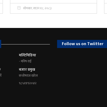
सोमबार, साउन १८, २०८३
Follow us on Twiitter
मल्टिमिडिया
- मनिष राई
क
बजार प्रमुख
की
सन्तोषराज खरेल
९८५११९२०४२