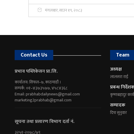
मंगलबार, साउन १९, २०८३
Contact Us
Team
अध्यक्ष
प्रभाव पब्लिकेसन प्रा.लि.
लालसरा राई
कार्यालय: सिफल–७, काठमाडौं ।
प्रबन्ध निर्देश
सम्पर्क: ०१–४३७३५७७, ४५८४३६८
Email:
prabhabdailynews@gmail.com
कृष्णबहादुर कार्
marketing2prabhab@gmail.com
सम्पादक
दिपा सुनुवार
सूचना तथा प्रसारण विभाग दर्ता नं.
३२५१-२०७८/७९