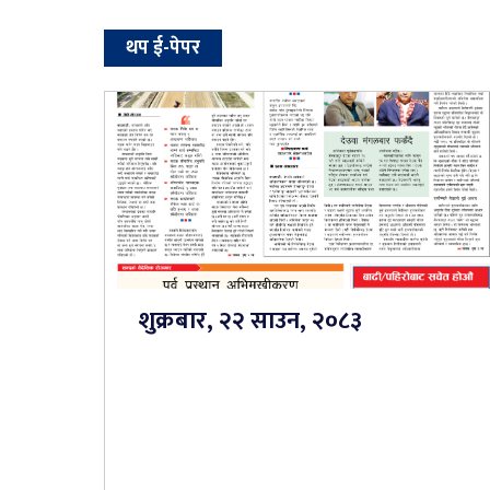
थप ई-पेपर
शुक्रबार, २२ साउन, २०८३