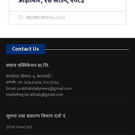
आइतबार, १७ साउन, २०८३
आइतबार, साउन १७, २०८३
Contact Us
प्रभाव पब्लिकेसन प्रा.लि.
कार्यालय: सिफल–७, काठमाडौं ।
सम्पर्क: ०१–४३७३५७७, ४५८४३६८
Email:
prabhabdailynews@gmail.com
marketing2prabhab@gmail.com
सूचना तथा प्रसारण विभाग दर्ता नं.
३२५१-२०७८/७९