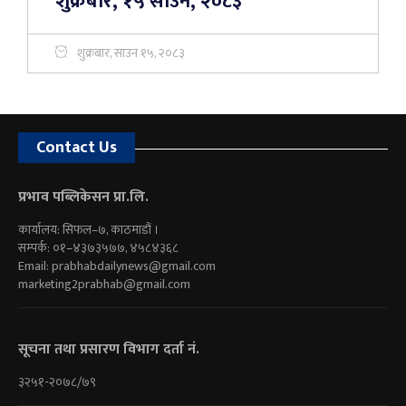
शुक्रबार, १५ साउन, २०८३
शुक्रबार, साउन १५, २०८३
Contact Us
प्रभाव पब्लिकेसन प्रा.लि.
कार्यालय: सिफल–७, काठमाडौं ।
सम्पर्क: ०१–४३७३५७७, ४५८४३६८
Email:
prabhabdailynews@gmail.com
marketing2prabhab@gmail.com
सूचना तथा प्रसारण विभाग दर्ता नं.
३२५१-२०७८/७९