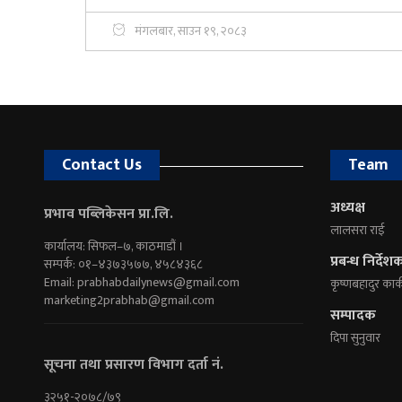
मंगलबार, साउन १९, २०८३
Contact Us
Team
अध्यक्ष
प्रभाव पब्लिकेसन प्रा.लि.
लालसरा राई
कार्यालय: सिफल–७, काठमाडौं ।
प्रबन्ध निर्देश
सम्पर्क: ०१–४३७३५७७, ४५८४३६८
Email:
prabhabdailynews@gmail.com
कृष्णबहादुर कार्
marketing2prabhab@gmail.com
सम्पादक
दिपा सुनुवार
सूचना तथा प्रसारण विभाग दर्ता नं.
३२५१-२०७८/७९