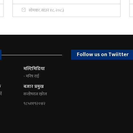
सोमबार, साउन १८, २०८३
Follow us on Twiitter
मल्टिमिडिया
- मनिष राई
क
बजार प्रमुख
की
सन्तोषराज खरेल
९८५११९२०४२