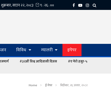
्‍जन
विविध
ग्यालरी
इपेपर
ाजमार्ग
#३२औं विश्व आदिवासी दिवस
#ए मेरो हजुर-५
Home
ई-पेपर
बिहीबार, २६ असार, २०८२