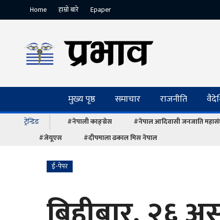
Home
हाम्रो बारे
Epaper
मुख्य पृष्ठ
समाचार
राजनीति
वैद
ट्रेन्डिङ
#नेपाली काङ्ग्रेस
#नेपाल आदिवासी जनजाति महास
#जेयूएस
#दीपमाला ढकाल मिस नेपाल
ई-पेपर
बिहीबार, २६ अ