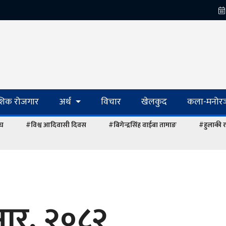
ेशिक रोजगार
अर्थ
विचार
खेलकुद
कला-मनोरञ
ंघ
#विश्व आदिवासी दिवस
#बिगेन्द्रसिंह वाईबा तामाङ
#हुलाकी र
सार, २०८२