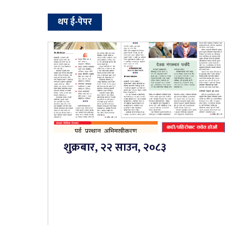
थप ई-पेपर
शुक्रबार, २२ साउन, २०८३