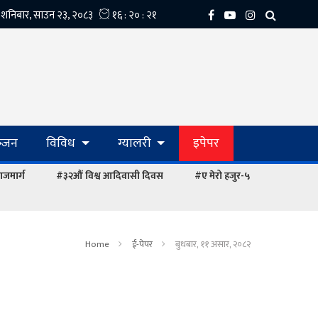
्‍जन
विविध
ग्यालरी
इपेपर
ाजमार्ग
#३२औं विश्व आदिवासी दिवस
#ए मेरो हजुर-५
Home
ई-पेपर
बुधबार, ११ असार, २०८२