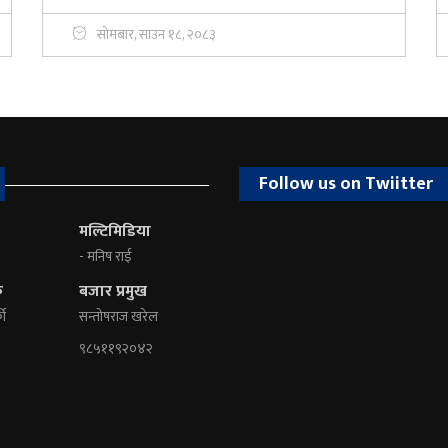
सोमबार, साउन १८, २०८३
Follow us on Twiitter
मल्टिमिडिया
- मनिष राई
क
बजार प्रमुख
की
सन्तोषराज खरेल
९८५११९२०४२