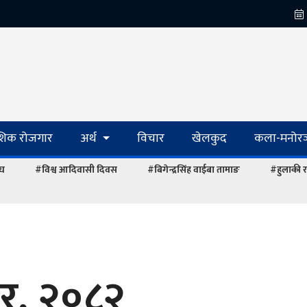
ेशिक रोजगार
अर्थ
विचार
खेलकुद
कला-मनोरञ
ंघ
#विश्व आदिवासी दिवस
#बिगेन्द्रसिंह वाईबा तामाङ
#हुलाकी र
ार, २०८२