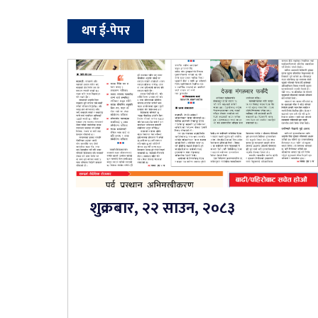
थप ई-पेपर
शुक्रबार, २२ साउन, २०८३