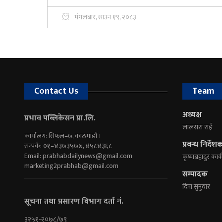
मंगलबार, साउन १९, २०८३
Contact Us
Team
अध्यक्ष
प्रभाव पब्लिकेसन प्रा.लि.
लालसरा राई
कार्यालय: सिफल–७, काठमाडौं ।
प्रबन्ध निर्देश
सम्पर्क: ०१–४३७३५७७, ४५८४३६८
Email:
prabhabdailynews@gmail.com
कृष्णबहादुर कार्
marketing2prabhab@gmail.com
सम्पादक
दिपा सुनुवार
सूचना तथा प्रसारण विभाग दर्ता नं.
३२५१-२०७८/७९