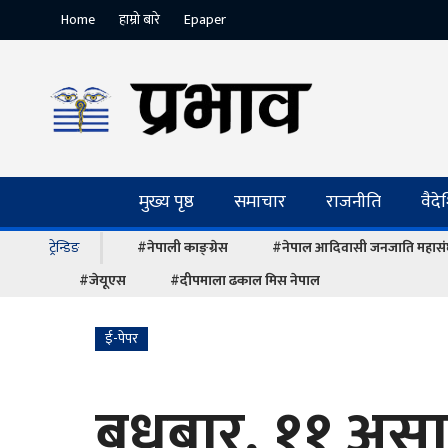
Home
हाम्रो बारे
Epaper
मुख्य पृष्ठ
समाचार
राजनीति
वैद
ट्रेन्डिङ
#नेपाली काङ्ग्रेस
#नेपाल आदिवासी जनजाति महास
#जेयूएस
#दीपमाला ढकाल मिस नेपाल
ई-पेपर
बुधबार, ११ अस