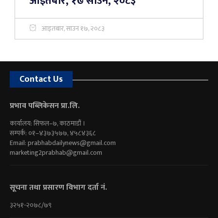
आइतबार, १७ साउन, २०८३
आइतबार, साउन १७, २०८३
Contact Us
प्रभाव पब्लिकेसन प्रा.लि.
कार्यालय: सिफल–७, काठमाडौं ।
सम्पर्क: ०१–४३७३५७७, ४५८४३६८
Email:
prabhabdailynews@gmail.com
marketing2prabhab@gmail.com
सूचना तथा प्रसारण विभाग दर्ता नं.
३२५१-२०७८/७९