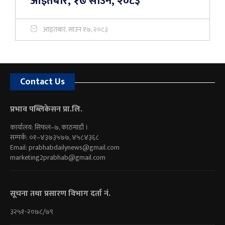
आइतबार, १७ साउन, २०८३
आइतबार, साउन १७, २०८३
Contact Us
प्रभाव पब्लिकेसन प्रा.लि.
कार्यालय: सिफल–७, काठमाडौं ।
सम्पर्क: ०१–४३७३५७७, ४५८४३६८
Email:
prabhabdailynews@gmail.com
marketing2prabhab@gmail.com
सूचना तथा प्रसारण विभाग दर्ता नं.
३२५१-२०७८/७९