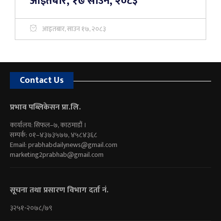
आइतबार, १७ साउन, २०८३
आइतबार, साउन १७, २०८३
Contact Us
प्रभाव पब्लिकेसन प्रा.लि.
कार्यालय: सिफल–७, काठमाडौं ।
सम्पर्क: ०१–४३७३५७७, ४५८४३६८
Email:
prabhabdailynews@gmail.com
marketing2prabhab@gmail.com
सूचना तथा प्रसारण विभाग दर्ता नं.
३२५१-२०७८/७९