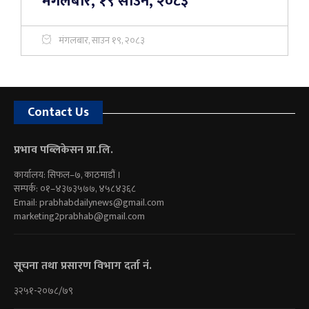
मंगलबार, १९ साउन, २०८३
मंगलबार, साउन १९, २०८३
Contact Us
प्रभाव पब्लिकेसन प्रा.लि.
कार्यालय: सिफल–७, काठमाडौं ।
सम्पर्क: ०१–४३७३५७७, ४५८४३६८
Email:
prabhabdailynews@gmail.com
marketing2prabhab@gmail.com
सूचना तथा प्रसारण विभाग दर्ता नं.
३२५१-२०७८/७९