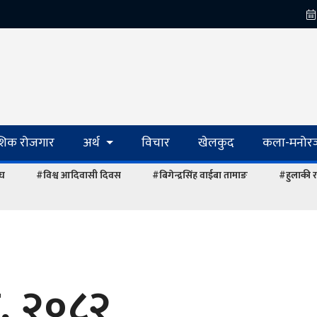
ेशिक रोजगार
अर्थ
विचार
खेलकुद
कला-मनोरञ
ंघ
#विश्व आदिवासी दिवस
#बिगेन्द्रसिंह वाईबा तामाङ
#हुलाकी र
स, २०८२