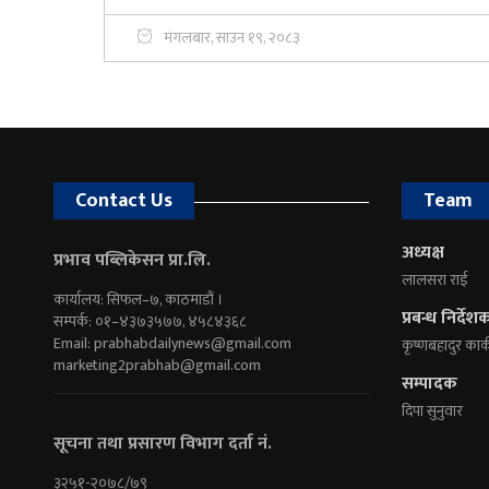
मंगलबार, साउन १९, २०८३
Contact Us
Team
अध्यक्ष
प्रभाव पब्लिकेसन प्रा.लि.
लालसरा राई
कार्यालय: सिफल–७, काठमाडौं ।
प्रबन्ध निर्देश
सम्पर्क: ०१–४३७३५७७, ४५८४३६८
Email:
prabhabdailynews@gmail.com
कृष्णबहादुर कार्
marketing2prabhab@gmail.com
सम्पादक
दिपा सुनुवार
सूचना तथा प्रसारण विभाग दर्ता नं.
३२५१-२०७८/७९