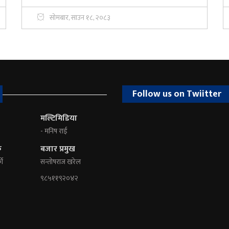
सोमबार, साउन १८, २०८३
Follow us on Twiitter
मल्टिमिडिया
- मनिष राई
क
बजार प्रमुख
की
सन्तोषराज खरेल
९८५११९२०४२