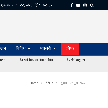
्‍जन
विविध
ग्यालरी
इपेपर
ाजमार्ग
#३२औं विश्व आदिवासी दिवस
#ए मेरो हजुर-५
Home
ई-पेपर
शुक्रबार, २५ पुस, २०८२