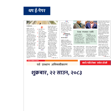
थप ई-पेपर
शुक्रबार, २२ साउन, २०८३