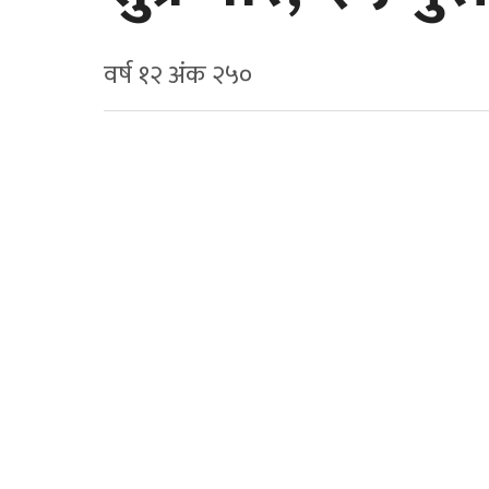
वर्ष १२ अ‍ंक २५०