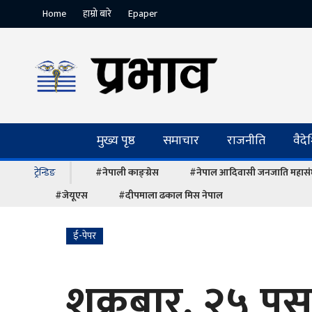
Home
हाम्रो बारे
Epaper
मुख्य पृष्ठ
समाचार
राजनीति
वैद
ट्रेन्डिङ
#नेपाली काङ्ग्रेस
#नेपाल आदिवासी जनजाति महास
#जेयूएस
#दीपमाला ढकाल मिस नेपाल
ई-पेपर
शुक्रबार, २५ पु