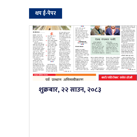
थप ई-पेपर
शुक्रबार, २२ साउन, २०८३