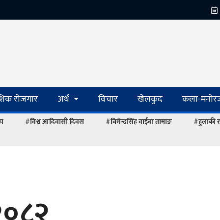
ेशिक रोजगार
अर्थ
विचार
खेलकुद
कला-मनोरञ
ंघ
#विश्व आदिवासी दिवस
#बिगेन्द्रसिंह वाईबा तामाङ
#हुलाकी र
 २०८२