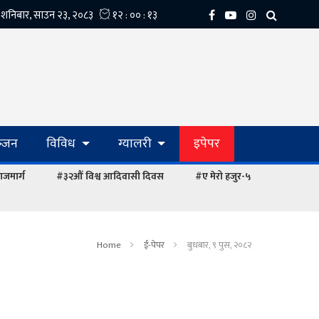
्‍जन
विविध
ग्यालरी
इपेपर
ाजमार्ग
#३२औं विश्व आदिवासी दिवस
#ए मेरो हजुर-५
Home
ई-पेपर
बुधबार, ९ पुस, २०८२