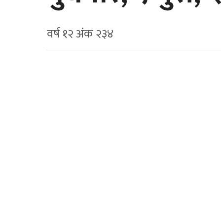
वर्ष १२ अ‍ंक २३४