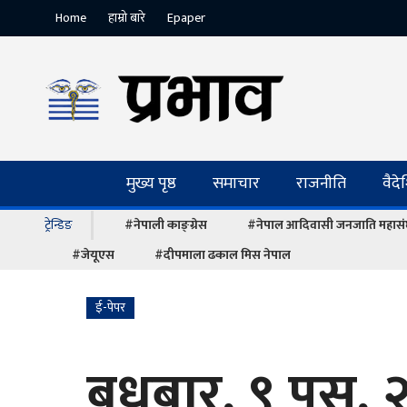
Home
हाम्रो बारे
Epaper
मुख्य पृष्ठ
समाचार
राजनीति
वैद
ट्रेन्डिङ
#नेपाली काङ्ग्रेस
#नेपाल आदिवासी जनजाति महास
#जेयूएस
#दीपमाला ढकाल मिस नेपाल
ई-पेपर
बुधबार, ९ पुस,