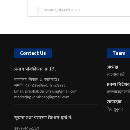
मंगलबार, साउन १९, २०८३
Contact Us
Team
अध्यक्ष
प्रभाव पब्लिकेसन प्रा.लि.
लालसरा राई
कार्यालय: सिफल–७, काठमाडौं ।
प्रबन्ध निर्देश
सम्पर्क: ०१–४३७३५७७, ४५८४३६८
Email:
prabhabdailynews@gmail.com
कृष्णबहादुर कार्
marketing2prabhab@gmail.com
सम्पादक
दिपा सुनुवार
सूचना तथा प्रसारण विभाग दर्ता नं.
३२५१-२०७८/७९