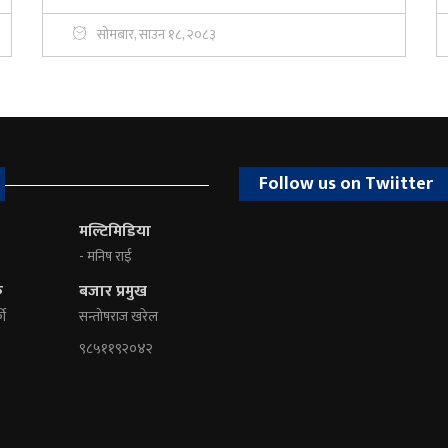
सोमबार, साउन १८, २०८३
Follow us on Twiitter
मल्टिमिडिया
- मनिष राई
क
बजार प्रमुख
की
सन्तोषराज खरेल
९८५११९२०४२