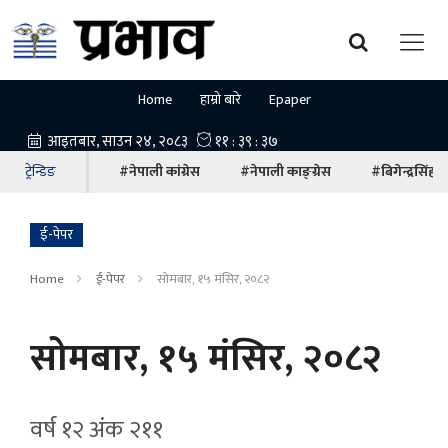
Home
हाम्रो बारे
Epaper
ट्रेन्डिङ
#नेपाली कांग्रेस
#नेपाली काङ्ग्रेस
#बिगेन्द्रसिंह
ई-पेपर
Home
ई-पेपर
सोमबार, १५ मंसिर, २०८२
सोमबार, १५ मंसिर, २०८२
वर्ष १२ अ‍ंक २११