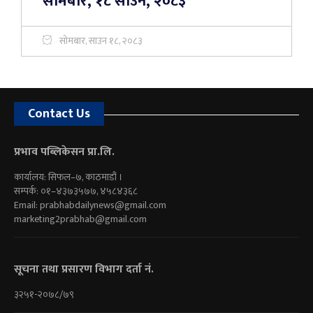
सोमबार, १८ साउन, २०८३
सोमबार, साउन १८, २०८३
Contact Us
प्रभाव पब्लिकेसन प्रा.लि.
कार्यालय: सिफल–७, काठमाडौं ।
सम्पर्क: ०१–४३७३५७७, ४५८४३६८
Email:
prabhabdailynews@gmail.com
marketing2prabhab@gmail.com
सूचना तथा प्रसारण विभाग दर्ता नं.
३२५१-२०७८/७९