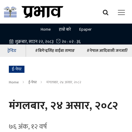
Home
हाम्रो बारे
Epaper
ट्रेन्डिङ
#बिगेन्द्रसिंह वाईबा तामाङ
#नेपाल आदिवासी जनजाति म
ई-पेपर
Home
ई-पेपर
मंगलबार, २४ असार, २०८२
मंगलबार, २४ असार, २०८२
७६ अंक, १२ वर्ष