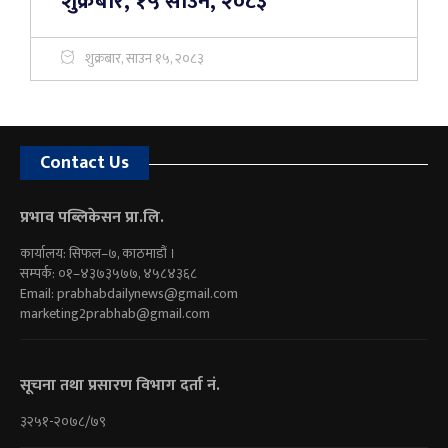
शुक्रबार, १५ साउन, २०८३
शुक्रबार, साउन १५, २०८३
Contact Us
प्रभाव पब्लिकेसन प्रा.लि.
कार्यालय: सिफल–७, काठमाडौं ।
सम्पर्क: ०१–४३७३५७७, ४५८४३६८
Email:
prabhabdailynews@gmail.com
marketing2prabhab@gmail.com
सूचना तथा प्रसारण विभाग दर्ता नं.
३२५१-२०७८/७९